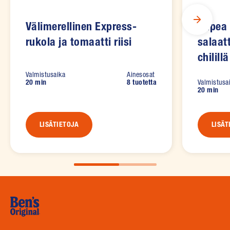
Välimerellinen Express-
Rapea 
rukola ja tomaatti riisi
salaat
chilillä
Valmistusaika
Ainesosat
20 min
8 tuotetta
Valmistusa
20 min
LISÄTIETOJA
LISÄT