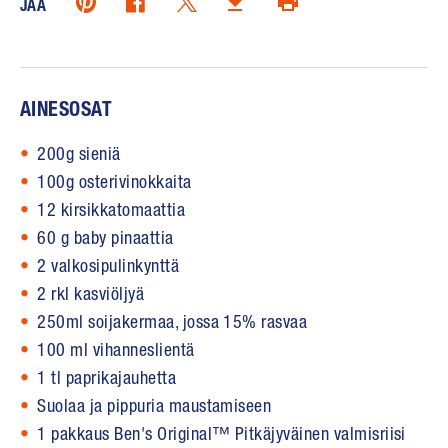
Download (opens in new window)
JAA
AINESOSAT
200g sieniä
100g osterivinokkaita
12 kirsikkatomaattia
60 g baby pinaattia
2 valkosipulinkynttä
2 rkl kasviöljyä
250ml soijakermaa, jossa 15% rasvaa
100 ml vihanneslientä
1 tl paprikajauhetta
Suolaa ja pippuria maustamiseen
1 pakkaus Ben's Original™ Pitkäjyväinen valmisriisi