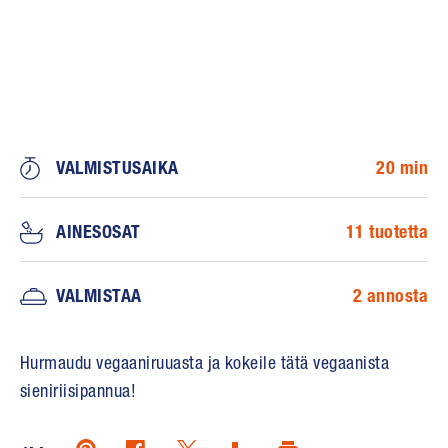
VALMISTUSAIKA
20 min
AINESOSAT
11 tuotetta
VALMISTAA
2 annosta
Hurmaudu vegaaniruuasta ja kokeile tätä vegaanista
sieniriisipannua!
Pinterest (opens in new window)
Twitter (opens in new window)
Facebook (opens in new window)
Print (opens in same window)