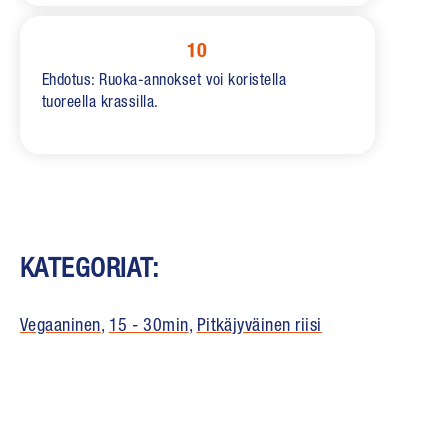
10
Ehdotus: Ruoka-annokset voi koristella
tuoreella krassilla.
KATEGORIAT:
Vegaaninen
,
15 - 30min
,
Pitkäjyväinen riisi