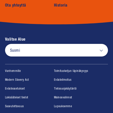
Ota yhteyttä
Historia
Valitse Alue
Suomi
(opens in new window)
(opens in new wind
Vanhemmille
Toimitusketjun läpinäkyvyys
(opens in new window)
(opens in new window)
Modern Slavery Act
Evästeilmoitus
(opens in new window)
Evästeasetukset
Tietosuojakäytäntö
(opens in new window)
(opens in new window)
Lakisääteiset tiedot
Mainosvalinnat
(opens in new window)
(opens in new window)
Saavutettavuus
Lupauksemme