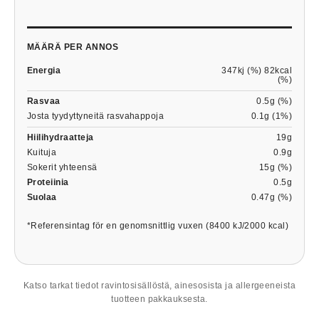
MÄÄRÄ PER ANNOS
Energia
347kj (%) 82kcal
(%)
Rasvaa
0.5g (%)
Josta tyydyttyneitä rasvahappoja
0.1g (1%)
Hiilihydraatteja
19g
Kuituja
0.9g
Sokerit yhteensä
15g (%)
Proteiinia
0.5g
Suolaa
0.47g (%)
*Referensintag för en genomsnittlig vuxen (8400 kJ/2000 kcal)
Katso tarkat tiedot ravintosisällöstä, ainesosista ja allergeeneista
tuotteen pakkauksesta.