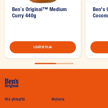
Ben´s Original™ Medium
Ben's 
Curry 440g
Coconu
LISÄTIETOJA
Ota yhteyttä
Historia