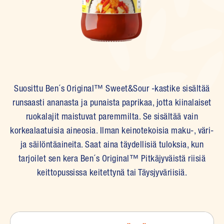
Suosittu Ben´s Original™ Sweet&Sour -kastike sisältää
runsaasti ananasta ja punaista paprikaa, jotta kiinalaiset
ruokalajit maistuvat paremmilta. Se sisältää vain
korkealaatuisia aineosia. Ilman keinotekoisia maku-, väri-
ja säilöntäaineita. Saat aina täydellisiä tuloksia, kun
tarjoilet sen kera Ben´s Original™ Pitkäjyväistä riisiä
keittopussissa keitettynä tai Täysjyväriisiä.