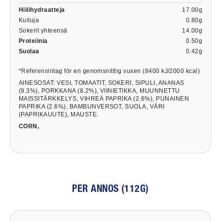
Hiilihydraatteja
17.00g
Kuituja
0.80g
Sokerit yhteensä
14.00g
Proteiinia
0.50g
Suolaa
0.42g
*Referensintag för en genomsnittlig vuxen (8400 kJ/2000 kcal)
AINESOSAT: VESI, TOMAATIT, SOKERI, SIPULI, ANANAS
(9.3%), PORKKANA (8.2%), VIINIETIKKA, MUUNNETTU
MAISSITÄRKKELYS, VIHREÄ PAPRIKA (2.6%), PUNAINEN
PAPRIKA (2.6%), BAMBUNVERSOT, SUOLA, VÄRI
(PAPRIKAUUTE), MAUSTE.
CORN,
PER ANNOS (112G)