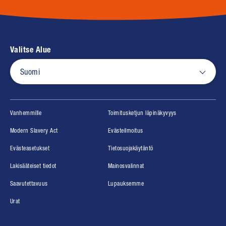
Valitse Alue
Suomi
(opens in new window)
(opens in new wind
Vanhemmille
Toimitusketjun läpinäkyvyys
(opens in new window)
(opens in new window)
Modern Slavery Act
Evästeilmoitus
(opens in new window)
Evästeasetukset
Tietosuojakäytäntö
(opens in new window)
(opens in new window)
Lakisääteiset tiedot
Mainosvalinnat
(opens in new window)
(opens in new window)
Saavutettavuus
Lupauksemme
(opens in new window)
Urat