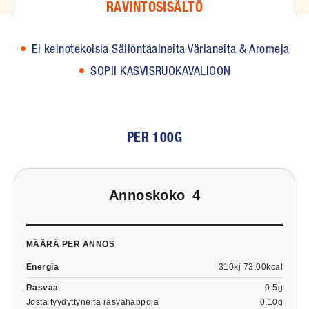
RAVINTOSISÄLTÖ
Ei keinotekoisia Säilöntäaineita Värianeita & Aromeja
SOPII KASVISRUOKAVALIOON
PER 100G
Annoskoko
4
MÄÄRÄ PER ANNOS
Energia
310kj 73.00kcal
Rasvaa
0.5g
Josta tyydyttyneitä rasvahappoja
0.10g